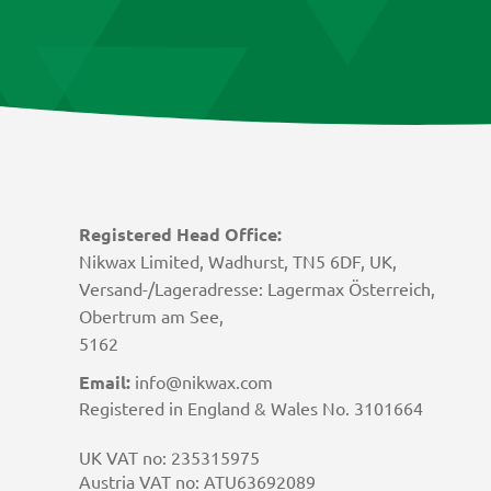
Registered Head Office:
Nikwax Limited, Wadhurst, TN5 6DF, UK,
Versand-/Lageradresse: Lagermax Österreich,
Obertrum am See,
5162
Email:
info@nikwax.com
Registered in England & Wales No. 3101664
UK VAT no: 235315975
Austria VAT no: ATU63692089