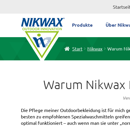
Zur
Zum
Startsei
Navigation
Inhalt
springen
springen
Produkte
Über Nikw
Start
Nikwax
Warum Nikw
Warum Nikwax Po
Ver
Die Pflege meiner Outdoorbekleidung ist für mich g
besten zu empfohlenen Spezialwaschmitteln greifen 
optimal funktioniert – auch wenn man sie unter „n