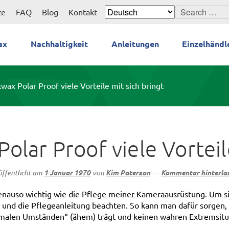
Search
te
FAQ
Blog
Kontakt
for:
ax
Nachhaltigkeit
Anleitungen
Einzelhändl
ax Polar Proof viele Vorteile mit sich bringt
lar Proof viele Vorteile
öffentlicht am
1 Januar 1970
von
Kim Paterson
—
Kommentar hinterla
enauso wichtig wie die Pflege meiner Kameraausrüstung. Um si
und die Pflegeanleitung beachten. So kann man dafür sorgen,
ormalen Umständen“ (ähem) trägt und keinen wahren Extremsitu