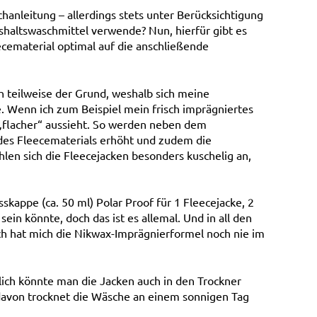
hanleitung – allerdings stets unter Berücksichtigung
ushaltswaschmittel verwende? Nun, hierfür gibt es
ecematerial optimal auf die anschließende
ch teilweise der Grund, weshalb sich meine
. Wenn ich zum Beispiel mein frisch imprägniertes
el „flacher“ aussieht. So werden neben dem
des Fleecematerials erhöht und zudem die
en sich die Fleecejacken besonders kuschelig an,
sskappe (ca. 50 ml) Polar Proof für 1 Fleecejacke, 2
ein könnte, doch das ist es allemal. Und in all den
ch hat mich die Nikwax-Imprägnierformel noch nie im
lich könnte man die Jacken auch in den Trockner
avon trocknet die Wäsche an einem sonnigen Tag