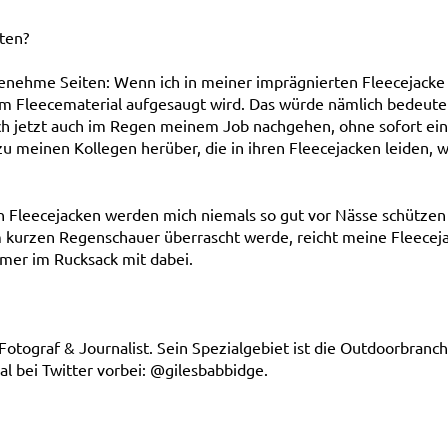
ten?
genehme Seiten: Wenn ich in meiner imprägnierten Fleecejacke 
om Fleecematerial aufgesaugt wird. Das würde nämlich bedeuten
n ich jetzt auch im Regen meinem Job nachgehen, ohne sofort e
u meinen Kollegen herüber, die in ihren Fleecejacken leiden, we
en Fleecejacken werden mich niemals so gut vor Nässe schützen
em kurzen Regenschauer überrascht werde, reicht meine Fleeceja
mmer im Rucksack mit dabei.
Fotograf & Journalist. Sein Spezialgebiet ist die Outdoorbranc
l bei Twitter vorbei: @gilesbabbidge.