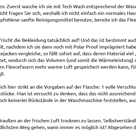
en: Zuerst wasche ich sie mit Tech Wash entsprechend der Wasc
icht fragen Sie sich, weshalb ich nicht einfach ein normales Ha
fohlene sanfte Reinigungsmittel benutze, bereite ich das Fle
frischt die Bekleidung tatsächlich auf! Und das ist bestimmt au
t, nachdem ich sie dann noch mit Polar Proof imprägniert habe
ejacken vergleiche, so fällt sofort auf, dass deren Material vi
tet, wodurch sich das Volumen (und somit die Wärmeleistung) 
en Fleecefasern mehr warme Luft gespeichert werden kann, fühl
gt.
ich hier strikt an die Vorgaben auf der Flasche: 1 volle Verschlu
stücke. Man ist versucht zu denken, dass das nicht ausreichend s
och keinerlei Rückstände in der Waschmaschine feststellen, au
raußen an der frischen Luft trocknen zu lassen. Selbstverständ
lichsten Weg gehen, wann immer es möglich ist? Abgesehen d