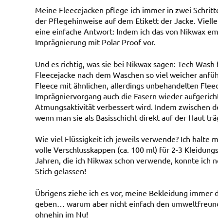
Meine Fleecejacken pflege ich immer in zwei Schritt
der Pflegehinweise auf dem Etikett der Jacke. Vielle
eine einfache Antwort: Indem ich das von Nikwax emp
Imprägnierung mit Polar Proof vor.
Und es richtig, was sie bei Nikwax sagen: Tech Wash 
Fleecejacke nach dem Waschen so viel weicher anfühl
Fleece mit ähnlichen, allerdings unbehandelten Fleec
Imprägniervorgang auch die Fasern wieder aufgerich
Atmungsaktivität verbessert wird. Indem zwischen d
wenn man sie als Basisschicht direkt auf der Haut trä
Wie viel Flüssigkeit ich jeweils verwende? Ich halte m
volle Verschlusskappen (ca. 100 ml) für 2-3 Kleidungs
Jahren, die ich Nikwax schon verwende, konnte ich n
Stich gelassen!
Übrigens ziehe ich es vor, meine Bekleidung immer d
geben… warum aber nicht einfach den umweltfreund
ohnehin im Nu!