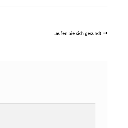
Nächster
Laufen Sie sich gesund!
Beitrag: