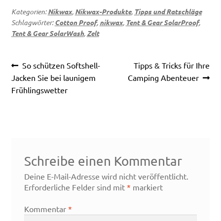
Kategorien:
Nikwax
,
Nikwax-Produkte
,
Tipps und Ratschläge
Schlagwörter:
Cotton Proof
,
nikwax
,
Tent & Gear SolarProof
,
Tent & Gear SolarWash
,
Zelt
Beitragsnavigation
Vorheriger
Nächster
So schützen Softshell-
Tipps & Tricks für Ihre
Beitrag:
Beitrag:
Jacken Sie bei launigem
Camping Abenteuer
Frühlingswetter
Schreibe einen Kommentar
Deine E-Mail-Adresse wird nicht veröffentlicht.
Erforderliche Felder sind mit
*
markiert
Kommentar
*