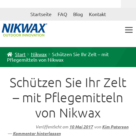
Zur
Zum
Startseite
FAQ
Blog
Kontakt
Navigation
Inhalt
springen
springen
Start
Nikwax
Schützen Sie Ihr Zelt – mit
Pflegemitteln von Nikwax
Schützen Sie Ihr Zelt
– mit Pflegemitteln
von Nikwax
Veröffentlicht am
10 Mai 2017
von
Kim Paterson
—
Kommentar hinterlassen