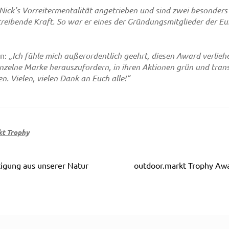
ick’s Vorreitermentalität angetrieben und sind zwei besonders 
treibende Kraft. So war er eines der Gründungsmitglieder der 
wn:
„Ich fühle mich außerordentlich geehrt, diesen Award verlie
nzelne Marke herauszufordern, in ihren Aktionen grün und transp
en. Vielen, vielen Dank an Euch alle!“
kt Trophy
Nächster
tigung aus unserer Natur
outdoor.markt Trophy Awar
Beitrag: