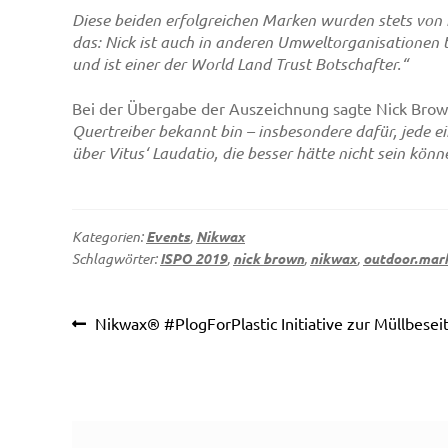
Diese beiden erfolgreichen Marken wurden stets von N
das: Nick ist auch in anderen Umweltorganisationen 
und ist einer der World Land Trust Botschafter.“
Bei der Übergabe der Auszeichnung sagte Nick Bro
Quertreiber bekannt bin – insbesondere dafür, jede ei
über Vitus‘ Laudatio, die besser hätte nicht sein könn
Kategorien:
Events
,
Nikwax
Schlagwörter:
ISPO 2019
,
nick brown
,
nikwax
,
outdoor.mar
Beitragsnavigation
Vorheriger
Nikwax® #PlogForPlastic Initiative zur Müllbesei
Beitrag: