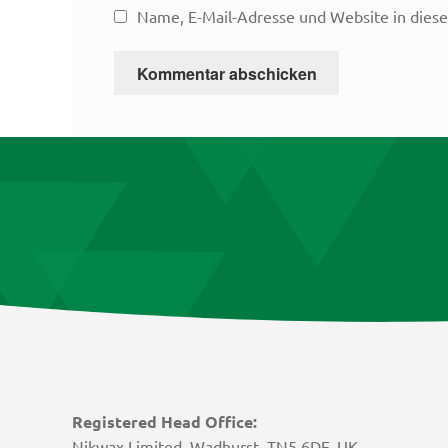
Name, E-Mail-Adresse und Website in dies
Registered Head Office:
Nikwax Limited, Wadhurst, TN5 6DF, UK,