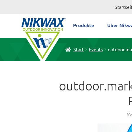
Zur
Zum
Startsei
Navigation
Inhalt
springen
springen
Produkte
Über Nikw
Start
Events
outdoor.mar
outdoor.mark
Ve