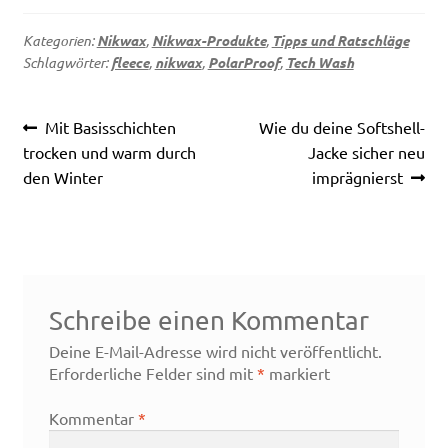
Kategorien:
Nikwax
,
Nikwax-Produkte
,
Tipps und Ratschläge
Schlagwörter:
fleece
,
nikwax
,
PolarProof
,
Tech Wash
Beitragsnavigation
Vorheriger
Nächster
Mit Basisschichten
Wie du deine Softshell-
Beitrag:
Beitrag:
trocken und warm durch
Jacke sicher neu
den Winter
imprägnierst
Schreibe einen Kommentar
Deine E-Mail-Adresse wird nicht veröffentlicht.
Erforderliche Felder sind mit
*
markiert
Kommentar
*