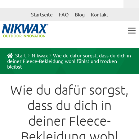
Zur
Zum
Startseite
FAQ
Blog
Kontakt
Navigation
Inhalt
springen
springen
Start
Nikwax
Wie du dafür sorgst, dass du dich in
deiner Fleece-Bekleidung wohl fühlst und trocken
bleibst
Wie du dafür sorgst,
dass du dich in
deiner Fleece-
Bekleidung wohl