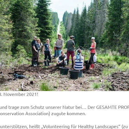
28. November 2021!
 und trage zum Schutz unserer Natur bei… Der GESAMTE PROF
onservation Association) zugute kommen.
 unterstützen, heißt „Volunteering für Healthy Landscapes“ (zu 