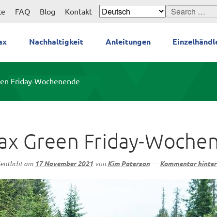
Search
te
FAQ
Blog
Kontakt
for:
ax
Nachhaltigkeit
Anleitungen
Einzelhändl
een Friday-Wochenende
ax Green Friday-Woche
entlicht am
17 November 2021
von
Kim Paterson
—
Kommentar hinter