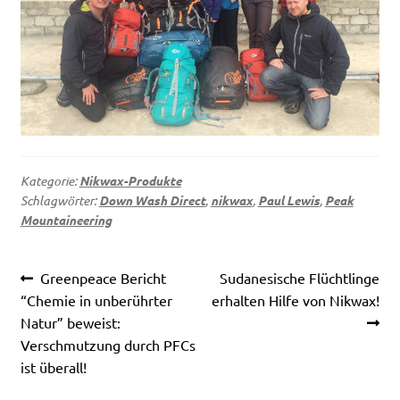
Kategorie:
Nikwax-Produkte
Schlagwörter:
Down Wash Direct
,
nikwax
,
Paul Lewis
,
Peak
Mountaineering
Beitragsnavigation
Vorheriger
Nächster
Greenpeace Bericht
Sudanesische Flüchtlinge
Beitrag:
Beitrag:
“Chemie in unberührter
erhalten Hilfe von Nikwax!
Natur” beweist:
Verschmutzung durch PFCs
ist überall!