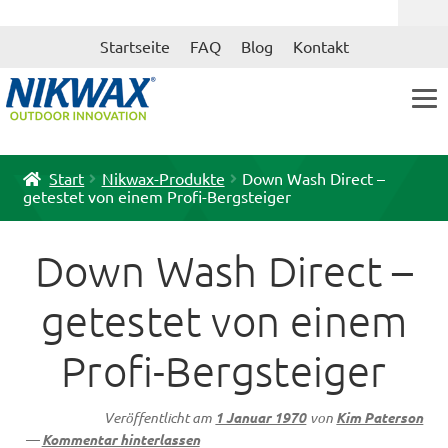
Zur
Zum
Startseite
FAQ
Blog
Kontakt
Navigation
Inhalt
springen
springen
Start
Nikwax-Produkte
Down Wash Direct –
getestet von einem Profi-Bergsteiger
Down Wash Direct –
getestet von einem
Profi-Bergsteiger
Veröffentlicht am
1 Januar 1970
von
Kim Paterson
—
Kommentar hinterlassen