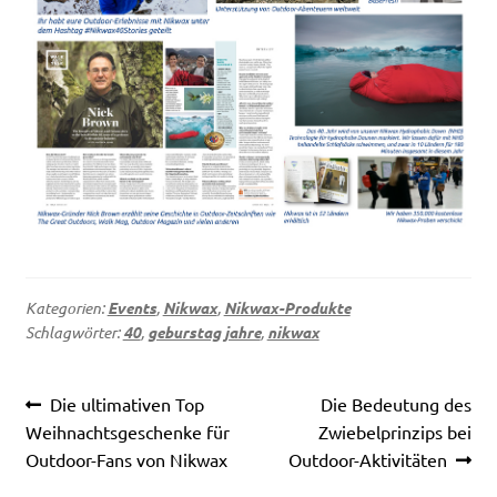
Kategorien:
Events
,
Nikwax
,
Nikwax-Produkte
Schlagwörter:
40
,
geburstag jahre
,
nikwax
Beitragsnavigation
Vorheriger
Nächster
Die ultimativen Top
Die Bedeutung des
Beitrag:
Beitrag:
Weihnachtsgeschenke für
Zwiebelprinzips bei
Outdoor-Fans von Nikwax
Outdoor-Aktivitäten