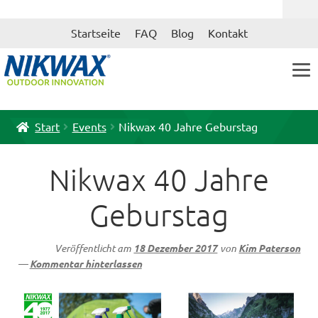
Zur
Zum
Startseite
FAQ
Blog
Kontakt
Navigation
Inhalt
springen
springen
Start
Events
Nikwax 40 Jahre Geburstag
Nikwax 40 Jahre
Geburstag
Veröffentlicht am
18 Dezember 2017
von
Kim Paterson
—
Kommentar hinterlassen