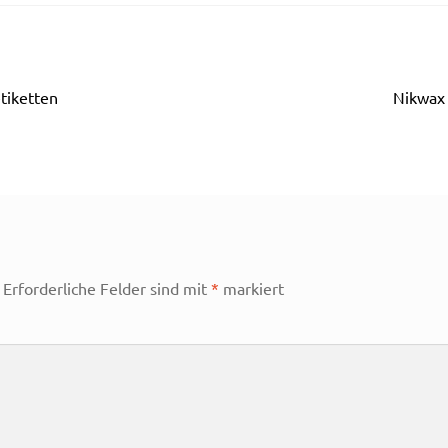
Nächst
tiketten
Nikwax 
Beitrag
Erforderliche Felder sind mit
*
markiert