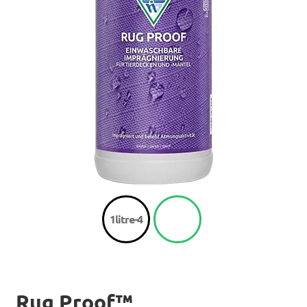
1litre-4
Rug Proof™