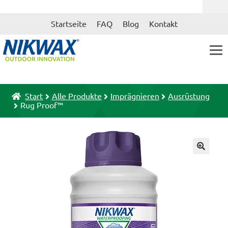
Zur
Zum
Startseite
FAQ
Blog
Kontakt
Navigation
Inhalt
springen
springen
Start
Alle Produkte
Imprägnieren
Ausrüstung
Rug Proof™