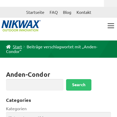
Zur
Zum
Startseite
FAQ
Blog
Kontakt
Navigation
Inhalt
springen
springen
Start
Beiträge verschlagwortet mit „Anden-
Condor“
Anden-Condor
Suchen
Search
Categories
Kategorien