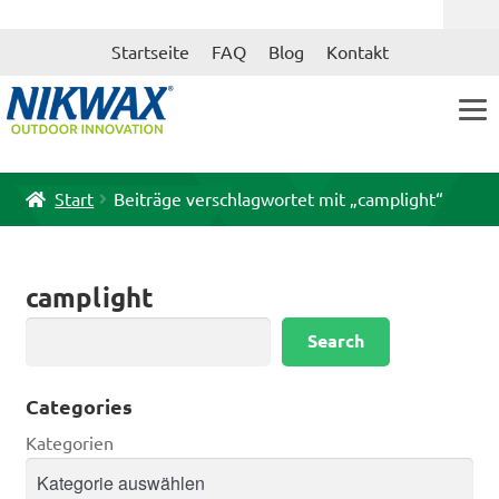
Zur
Zum
Startseite
FAQ
Blog
Kontakt
Navigation
Inhalt
springen
springen
Start
Beiträge verschlagwortet mit „camplight“
camplight
Suchen
Search
Categories
Kategorien