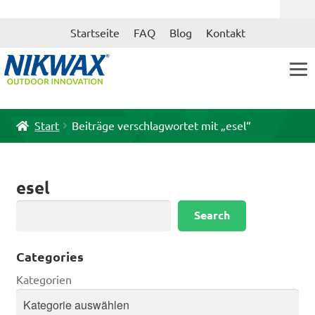
Zur
Zum
Startseite
FAQ
Blog
Kontakt
Navigation
Inhalt
springen
springen
Start
Beiträge verschlagwortet mit „esel“
esel
Suchen
Search
Categories
Kategorien