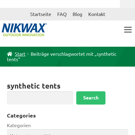
Zur
Zum
Startseite
FAQ
Blog
Kontakt
Navigation
Inhalt
springen
springen
Start
Beiträge verschlagwortet mit „synthetic
tents“
synthetic tents
Suchen
Search
Categories
Kategorien