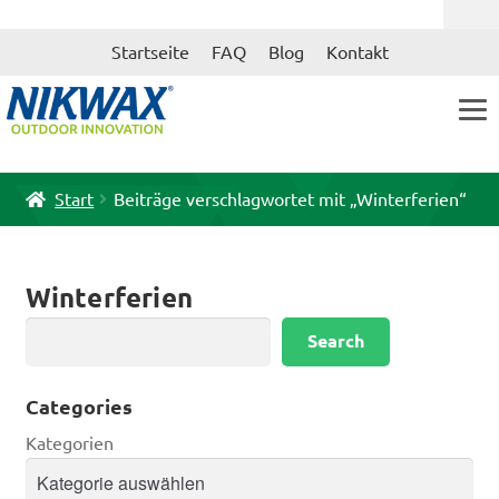
Zur
Zum
Startseite
FAQ
Blog
Kontakt
Navigation
Inhalt
springen
springen
Start
Beiträge verschlagwortet mit „Winterferien“
Winterferien
Suchen
Search
Categories
Kategorien