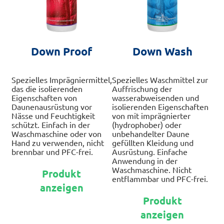
werden
Down Proof
Down Wash
Spezielles Imprägniermittel,
Spezielles Waschmittel zur
das die isolierenden
Auffrischung der
Eigenschaften von
wasserabweisenden und
Daunenausrüstung vor
isolierenden Eigenschaften
Nässe und Feuchtigkeit
von mit imprägnierter
schützt. Einfach in der
(hydrophober) oder
Waschmaschine oder von
unbehandelter Daune
Hand zu verwenden, nicht
gefüllten Kleidung und
brennbar und PFC-frei.
Ausrüstung. Einfache
Anwendung in der
Dieses
Waschmaschine. Nicht
Produkt
Produkt
entflammbar und PFC-frei.
anzeigen
weist
Die
mehrere
Produkt
Pr
Varianten
anzeigen
wei
auf.