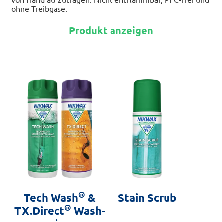
ohne Treibgase.
Dieses
Produkt anzeigen
Produkt
weist
mehrere
Varianten
auf.
Die
Optionen
können
auf
der
Produktseite
gewählt
werden
®
Tech Wash
&
Stain Scrub
®
TX.Direct
Wash-