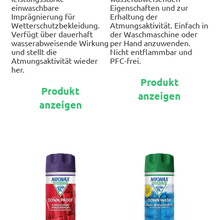
einwaschbare
Eigenschaften und zur
Imprägnierung für
Erhaltung der
Wetterschutzbekleidung.
Atmungsaktivität. Einfach in
Verfügt über dauerhaft
der Waschmaschine oder
wasserabweisende Wirkung
per Hand anzuwenden.
und stellt die
Nicht entflammbar und
Atmungsaktivität wieder
PFC-frei.
her.
Die
Produkt
Dieses
Pr
Produkt
Produkt
anzeigen
wei
anzeigen
weist
me
mehrere
Var
Varianten
auf
auf.
Di
Die
Op
Optionen
kö
können
auf
auf
de
der
Pro
Produktseite
ge
gewählt
we