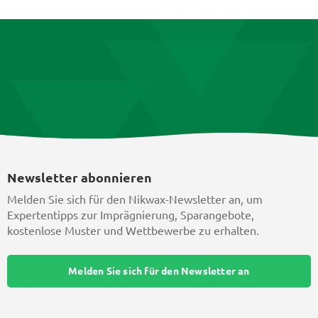
Optionen
Produktseite
können
gewählt
auf
werden
der
Produktse
gewählt
werden
Newsletter abonnieren
Melden Sie sich für den Nikwax-Newsletter an, um
Expertentipps zur Imprägnierung, Sparangebote,
kostenlose Muster und Wettbewerbe zu erhalten.
Melden Sie sich für den Newsletter an