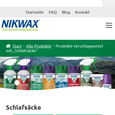
Zur
Zum
Startseite
FAQ
Blog
Kontakt
Navigation
Inhalt
springen
springen
Start
Alle Produkte
Produkte verschlagwortet
mit „Schlafsäcke“
Schlafsäcke