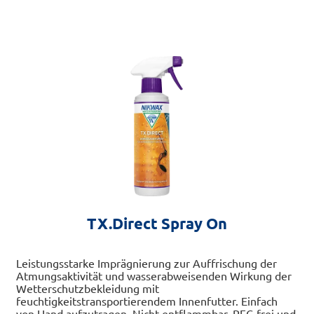
me
Die
Var
Optionen
auf
können
Di
auf
Op
der
kö
Produktseite
auf
gewählt
de
werden
Pro
ge
we
TX.Direct Spray On
Leistungsstarke Imprägnierung zur Auffrischung der
Atmungsaktivität und wasserabweisenden Wirkung der
Wetterschutzbekleidung mit
feuchtigkeitstransportierendem Innenfutter. Einfach
von Hand aufzutragen. Nicht entflammbar, PFC-frei und