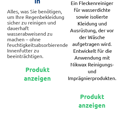
in
Ein Fleckenreiniger
für wasserdichte
Alles, was Sie benötigen,
sowie isolierte
um Ihre Regenbekleidung
sicher zu reinigen und
Kleidung und
dauerhaft
Ausrüstung, der vor
wasserabweisend zu
der Wäsche
machen – ohne
aufgetragen wird.
feuchtigkeitsabsorbierende
Innenfutter zu
Entwickelt für die
beeinträchtigen.
Anwendung mit
Nikwax Reinigungs-
Dieses
Produkt
und
Produkt
anzeigen
Imprägnierprodukten.
weist
mehrere
Dieses
Varianten
Produkt
Produkt
auf.
anzeigen
weist
Die
mehrere
Optionen
Varianten
können
auf.
auf
Die
der