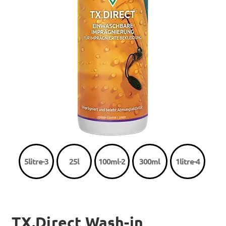
5litre-3
25l
100ml-2
300ml
1litre-4
TX.Direct Wash-in