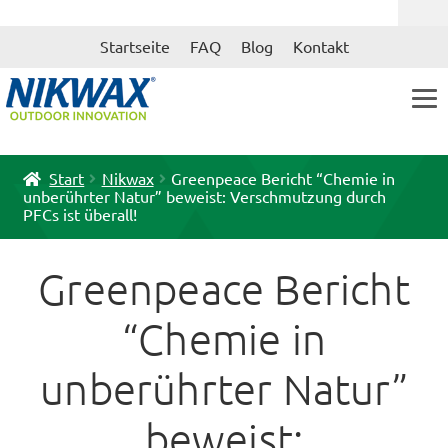
Zur
Zum
Startseite
FAQ
Blog
Kontakt
Navigation
Inhalt
springen
springen
Start
Nikwax
Greenpeace Bericht “Chemie in
unberührter Natur” beweist: Verschmutzung durch
PFCs ist überall!
Greenpeace Bericht
“Chemie in
unberührter Natur”
beweist: