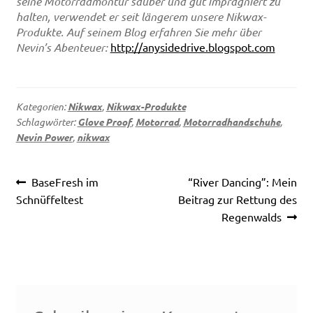
seine Motorradmontur sauber und gut imprägniert zu
halten, verwendet er seit längerem unsere Nikwax-
Produkte. Auf seinem Blog erfahren Sie mehr über
Nevin’s Abenteuer:
http://anysidedrive.blogspot.com
Kategorien:
Nikwax
,
Nikwax-Produkte
Schlagwörter:
Glove Proof
,
Motorrad
,
Motorradhandschuhe
,
Nevin Power
,
nikwax
Beitragsnavigation
Vorheriger
Nächster
BaseFresh im
“River Dancing”: Mein
Beitrag:
Beitrag:
Schnüffeltest
Beitrag zur Rettung des
Regenwalds