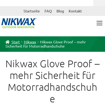
Zur
Zum
Startseite
FAQ
Blog
Kontakt
Navigation
Inhalt
springen
springen
Start
Nikwax
Nikwax Glove Proof – mehr
Sicherheit für Motorradhandschuhe
Nikwax Glove Proof –
mehr Sicherheit für
Motorradhandschuh
e