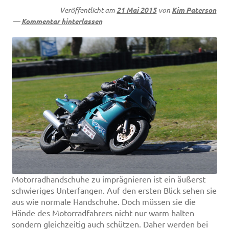
Veröffentlicht am
21 Mai 2015
von
Kim Paterson
—
Kommentar hinterlassen
Motorradhandschuhe zu imprägnieren ist ein äußerst
schwieriges Unterfangen. Auf den ersten Blick sehen sie
aus wie normale Handschuhe. Doch müssen sie die
Hände des Motorradfahrers nicht nur warm halten
sondern gleichzeitig auch schützen. Daher werden bei