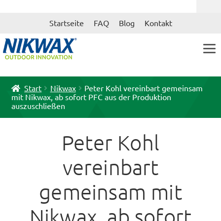
Zur
Zum
Startseite
FAQ
Blog
Kontakt
Navigation
Inhalt
springen
springen
Start
Nikwax
Peter Kohl vereinbart gemeinsam
mit Nikwax, ab sofort PFC aus der Produktion
auszuschließen
Peter Kohl
vereinbart
gemeinsam mit
Nikwax, ab sofort