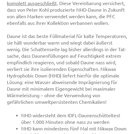
komplett ausgeschließt
. Diese Vereinbarung versichert,
dass von Peter Kohl produzierte NHD-Daune in Zukunft
von allen Marken verwendet werden kann, die PFC
ebenfalls aus ihrer Kollektion verbannen wollen.
Daune ist das beste Füllmaterial für kalte Temperaturen,
sie hält wunderbar warm und wiegt dabei äußerst
wenig. Die Schattenseite lag bisher allerdings in der Tat­
sache, dass Daunenfüllungen auf Feuchtigkeit extrem
empfindlich reagie­ren, und sobald Daune nass wird,
verliert sie ihre isolierenden Eigenschaf­ten. Nikwax
Hydro­phobic Down (NHD) liefert hierfür die optimale
Lösung: eine Wasser abwei­sen­­de Imprägnie­rung für
Daune mit minimalem Eigengewicht bei maximaler
Wärmeleis­tung – ohne die Verwendung von
gefährlichen umweltpersistenten Chemikalien!
NHD widersteht dem IDFL-Daunenschütteltest
über 1.000 Minuten ohne nass zu werden
NHD kann mindestens fünf Mal mit Nikwax Down