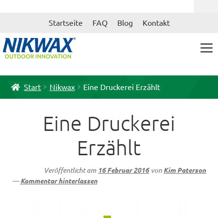
Zur
Zum
Startseite
FAQ
Blog
Kontakt
Navigation
Inhalt
springen
springen
Start
Nikwax
Eine Druckerei Erzählt
Eine Druckerei
Erzählt
Veröffentlicht am
16 Februar 2016
von
Kim Paterson
—
Kommentar hinterlassen