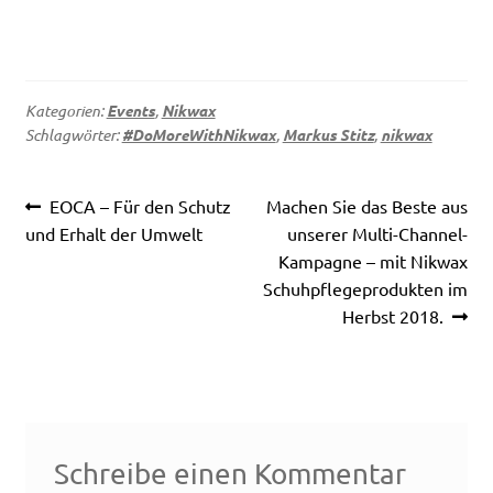
Kategorien:
Events
,
Nikwax
Schlagwörter:
#DoMoreWithNikwax
,
Markus Stitz
,
nikwax
Beitragsnavigation
Vorheriger
Nächster
EOCA – Für den Schutz
Machen Sie das Beste aus
Beitrag:
Beitrag:
und Erhalt der Umwelt
unserer Multi-Channel-
Kampagne – mit Nikwax
Schuhpflegeprodukten im
Herbst 2018.
Schreibe einen Kommentar