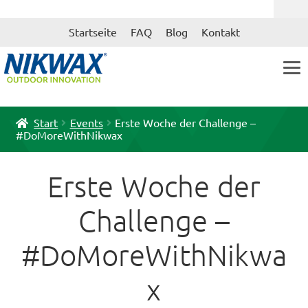
Zur
Zum
Startseite
FAQ
Blog
Kontakt
Navigation
Inhalt
springen
springen
Start
Events
Erste Woche der Challenge –
#DoMoreWithNikwax
Erste Woche der
Challenge –
#DoMoreWithNikwa
x