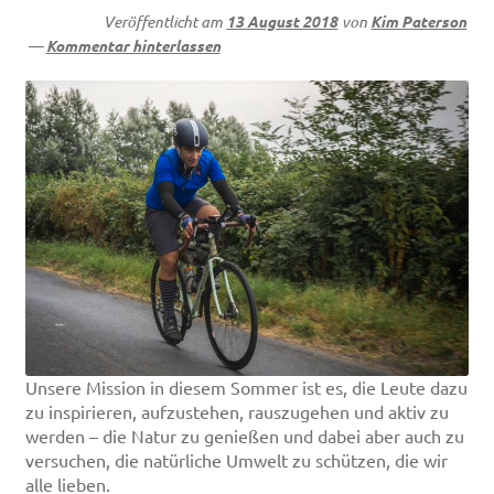
Veröffentlicht am
13 August 2018
von
Kim Paterson
—
Kommentar hinterlassen
Unsere Mission in diesem Sommer ist es, die Leute dazu
zu inspirieren, aufzustehen, rauszugehen und aktiv zu
werden – die Natur zu genießen und dabei aber auch zu
versuchen, die natürliche Umwelt zu schützen, die wir
alle lieben.