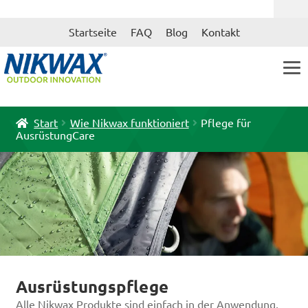
Zur
Zum
Startseite
FAQ
Blog
Kontakt
Navigation
Inhalt
springen
springen
Start
Wie Nikwax funktioniert
Pflege für
AusrüstungCare
Ausrüstungspflege
Alle Nikwax Produkte sind einfach in der Anwendung,