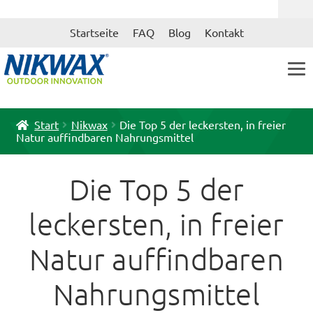
Zur
Zum
Startseite
FAQ
Blog
Kontakt
Navigation
Inhalt
springen
springen
Start
Nikwax
Die Top 5 der leckersten, in freier
Natur auffindbaren Nahrungsmittel
Die Top 5 der
leckersten, in freier
Natur auffindbaren
Nahrungsmittel