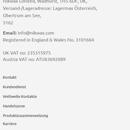
Nikwax Limited, Wadhurst, TN5 6DF, UK,
Versand-/Lageradresse: Lagermax Österreich,
Obertrum am See,
5162
Email:
info@nikwax.com
Registered in England & Wales No. 3101664
UK VAT no: 235315975
Austria VAT no: ATU63692089
Kontakt
Kundendienst
Weltweite Kontakte
Handelszone
Produktzusammensetzung
Karriere