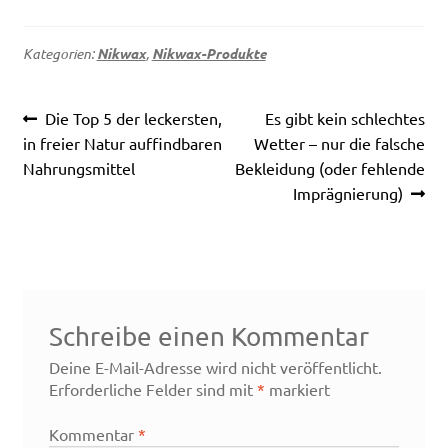
Kategorien:
Nikwax
,
Nikwax-Produkte
Beitragsnavigation
Vorheriger
Nächster
Die Top 5 der leckersten,
Es gibt kein schlechtes
Beitrag:
Beitrag:
in freier Natur auffindbaren
Wetter – nur die falsche
Nahrungsmittel
Bekleidung (oder fehlende
Imprägnierung)
Schreibe einen Kommentar
Deine E-Mail-Adresse wird nicht veröffentlicht.
Erforderliche Felder sind mit
*
markiert
Kommentar
*