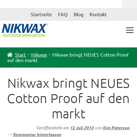
Zur
Zum
Startseite
FAQ
Blog
Kontakt
Navigation
Inhalt
springen
springen
Start
Nikwax
Nikwax bringt NEUES Cotton Proof
auf den markt
Nikwax bringt NEUES
Cotton Proof auf den
markt
Veröffentlicht am
12 Juli 2013
von
Kim Paterson
—
Kommentar hinterlassen