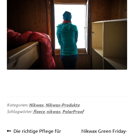
Kategorien:
Nikwax
,
Nikwax-Produkte
Schlagwörter:
fleece
,
nikwax
,
PolarProof
Beitragsnavigation
Vorheriger
Nächster
Die richtige Pflege für
Nikwax Green Friday-