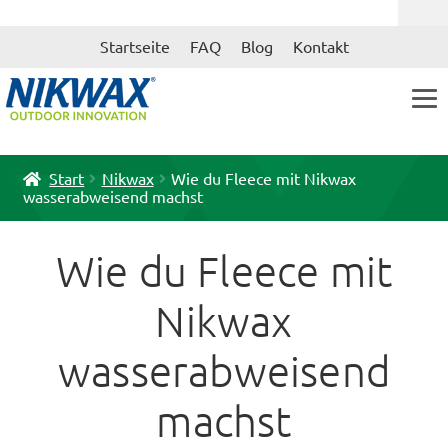
Zur
Zum
Startseite
FAQ
Blog
Kontakt
Navigation
Inhalt
springen
springen
Start
Nikwax
Wie du Fleece mit Nikwax
wasserabweisend machst
Wie du Fleece mit
Nikwax
wasserabweisend
machst