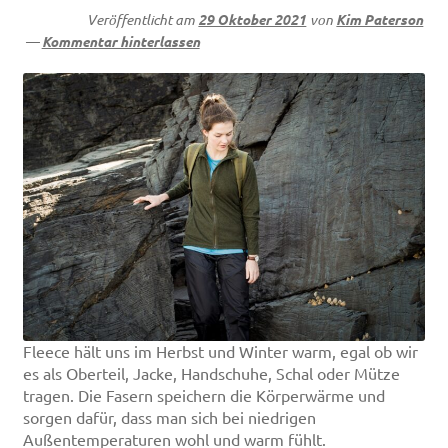
Veröffentlicht am
29 Oktober 2021
von
Kim Paterson
—
Kommentar hinterlassen
Fleece hält uns im Herbst und Winter warm, egal ob wir
es als Oberteil, Jacke, Handschuhe, Schal oder Mütze
tragen. Die Fasern speichern die Körperwärme und
sorgen dafür, dass man sich bei niedrigen
Außentemperaturen wohl und warm fühlt.