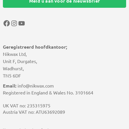
Meld u aan voor de nieuwsbrief
Facebook
Instagram
YouTube
Geregistreerd hoofdkantoor;
Nikwax Ltd,
Unit F, Durgates,
Wadhurst,
TN5 6DF
Email:
info@nikwax.com
Registered in England & Wales No. 3101664
UK VAT no: 235315975
Austria VAT no: ATU63692089