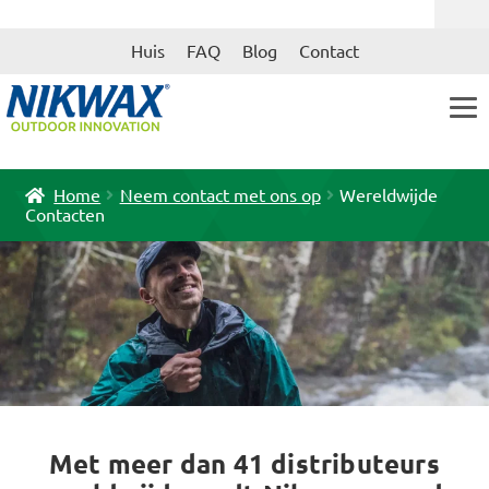
Ga
Ga
Huis
FAQ
Blog
Contact
door
naar
naar
de
navigatie
inhoud
Home
Neem contact met ons op
Wereldwijde
Contacten
Met meer dan 41 distributeurs