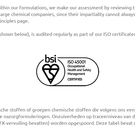
ithin our formulations, we make our assessment by reviewing th
by large chemical companies, since their impartiality cannot alw
inciples page.
own below), is audited regularly as part of our ISO certifica
sche stoffen of groepen chemische stoffen die volgens ons een
 onze nazorgformuleringen. Onzuiverheden op traceerniveau va
PFK-vervuiling bevatten) worden opgespoord. Deze tabel bevat 