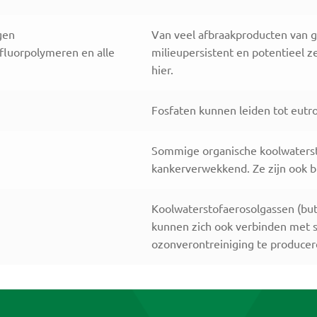
gen
Van veel afbraakproducten van g
 fluorpolymeren en alle
milieupersistent en potentieel ze
hier.
Fosfaten kunnen leiden tot eutr
Sommige organische koolwatersto
kankerverwekkend. Ze zijn ook b
Koolwaterstofaerosolgassen (buta
kunnen zich ook verbinden met st
ozonverontreiniging te producer