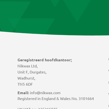
Geregistreerd hoofdkantoor;
Nikwax Ltd,
Unit F, Durgates,
Wadhurst,
TN5 6DF
Email:
info@nikwax.com
Registered in England & Wales No. 3101664