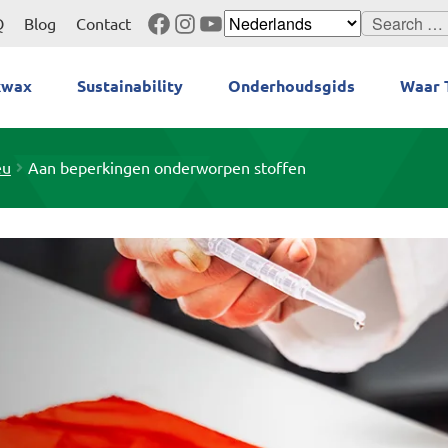
Facebook
Instagram
YouTube
Search
Q
Blog
Contact
for:
kwax
Sustainability
Onderhoudsgids
Waar 
eu
Aan beperkingen onderworpen stoffen