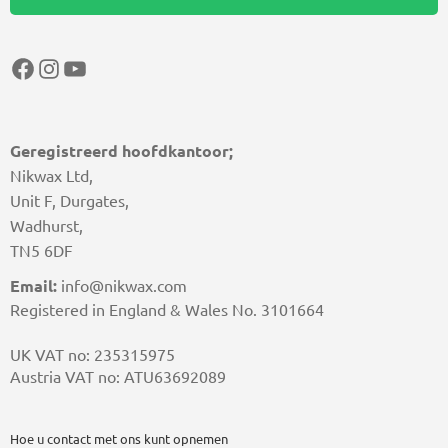
Facebook
Instagram
YouTube
Geregistreerd hoofdkantoor;
Nikwax Ltd,
Unit F, Durgates,
Wadhurst,
TN5 6DF
Email:
info@nikwax.com
Registered in England & Wales No. 3101664
UK VAT no: 235315975
Austria VAT no: ATU63692089
Hoe u contact met ons kunt opnemen