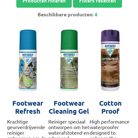
Producten filteren
Filters resetten
Beschikbare producten:
4
Footwear
Footwear
Cotton
Refresh
Cleaning Gel
Proof
Krachtige
Reiniger speciaal
High performance
geurverdrijvende
ontworpen om het
waterproofer
reiniger
waterafstotend en
designed to