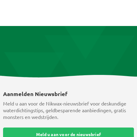
Deze
optie
kan
gekozen
worden
op
de
productpagina
Aanmelden Nieuwsbrief
Meld u aan voor de Nikwax-nieuwsbrief voor deskundige
waterdichtingstips, geldbesparende aanbiedingen, gratis
monsters en wedstrijden.
Meld u aan voor de nieuwsbrief