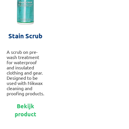
pro
Stain Scrub
A scrub on pre-
wash treatment
for waterproof
and insulated
clothing and gear.
Designed to be
used with Nikwax
cleaning and
proofing products.
Dit
Bekijk
product
product
heeft
meerdere
variaties.