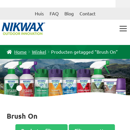
Ga
Ga
Huis
FAQ
Blog
Contact
door
naar
naar
de
navigatie
inhoud
Home
Winkel
Producten getagged “Brush On”
Brush On