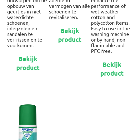
ontworpen om de
ademend
enhance the
opbouw van
vermogen van alle
performance of
geurtjes in niet-
schoenen te
wet weather
waterdichte
revitaliseren.
cotton and
schoenen,
polycotton items.
Dit
inlegzolen en
Easy to use in the
Bekijk
product
sandalen te
washing machine
product
heeft
verfrissen en te
or by hand, non
voorkomen.
flammable and
meerdere
PFC free.
variaties.
Dit
Bekijk
Dit
Deze
product
Bekijk
pro
product
optie
heeft
product
hee
kan
meerdere
me
gekozen
variaties.
var
worden
Deze
De
op
optie
opt
de
kan
ka
productpagina
gekozen
ge
worden
wo
op
op
de
de
productpagina