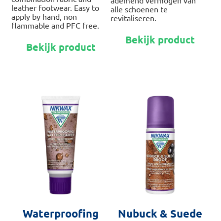
ademend vermogen van
leather footwear. Easy to
alle schoenen te
apply by hand, non
revitaliseren.
flammable and PFC free.
Dit
Bekijk product
Dit
pro
Bekijk product
product
hee
heeft
me
meerdere
var
variaties.
De
Deze
opt
optie
kan
kan
ge
gekozen
wo
worden
op
op
de
de
pro
productpagina
Waterproofing
Nubuck & Suede