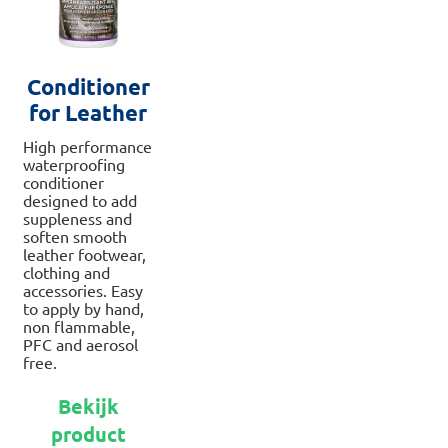
Conditioner
for Leather
High performance
waterproofing
conditioner
designed to add
suppleness and
soften smooth
leather footwear,
clothing and
accessories. Easy
to apply by hand,
non flammable,
PFC and aerosol
free.
Dit
Bekijk
product
product
heeft