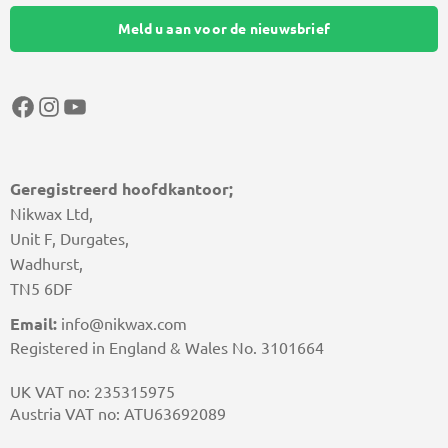
Meld u aan voor de nieuwsbrief
Facebook
Instagram
YouTube
Geregistreerd hoofdkantoor;
Nikwax Ltd,
Unit F, Durgates,
Wadhurst,
TN5 6DF
Email:
info@nikwax.com
Registered in England & Wales No. 3101664
UK VAT no: 235315975
Austria VAT no: ATU63692089