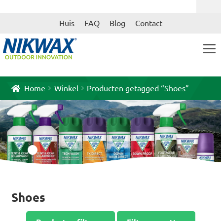
Ga
Ga
Huis
FAQ
Blog
Contact
door
naar
naar
de
navigatie
inhoud
Home
Winkel
Producten getagged “Shoes”
Shoes