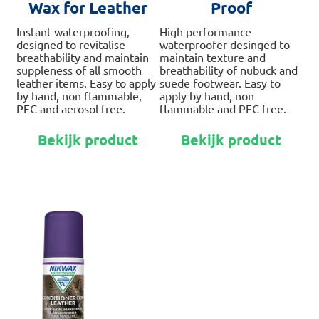
Wax for Leather
Proof
Instant waterproofing,
High performance
designed to revitalise
waterproofer desinged to
breathability and maintain
maintain texture and
suppleness of all smooth
breathability of nubuck and
leather items. Easy to apply
suede footwear. Easy to
by hand, non flammable,
apply by hand, non
PFC and aerosol free.
flammable and PFC free.
Dit
Dit
Bekijk product
Bekijk product
product
pro
heeft
hee
meerdere
me
variaties.
var
Deze
De
optie
opt
kan
kan
gekozen
ge
worden
wo
op
op
de
de
productpagina
pro