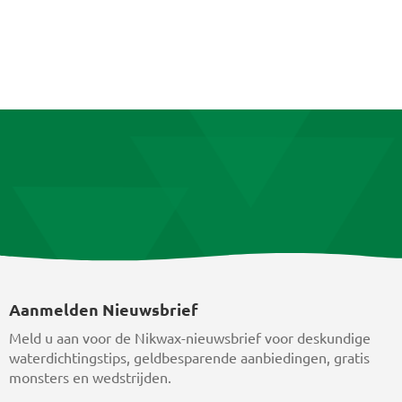
meerdere
variaties.
Deze
optie
kan
gekozen
worden
op
de
productpagina
Aanmelden Nieuwsbrief
Meld u aan voor de Nikwax-nieuwsbrief voor deskundige
waterdichtingstips, geldbesparende aanbiedingen, gratis
monsters en wedstrijden.