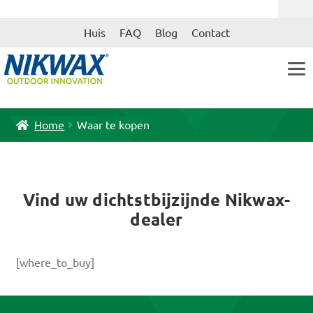
Ga
Ga
Huis
FAQ
Blog
Contact
door
naar
naar
de
navigatie
inhoud
Home
Waar te kopen
Vind uw dichtstbijzijnde Nikwax-
dealer
[where_to_buy]