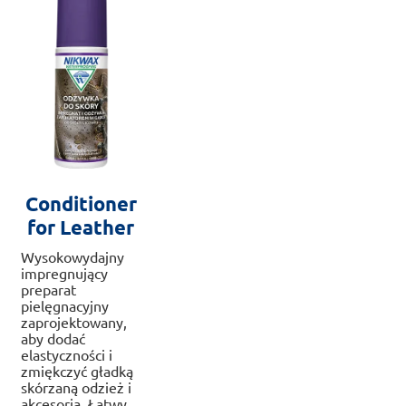
na
na
str
stronie
pr
produktu
Conditioner
for Leather
Wysokowydajny
impregnujący
preparat
pielęgnacyjny
zaprojektowany,
aby dodać
elastyczności i
zmiękczyć gładką
skórzaną odzież i
akcesoria. Łatwy