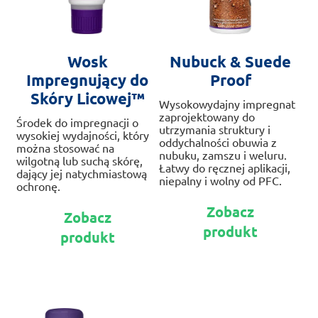
Wosk
Nubuck & Suede
Impregnujący do
Proof
Skóry Licowej™
Wysokowydajny impregnat
zaprojektowany do
Środek do impregnacji o
utrzymania struktury i
wysokiej wydajności, który
oddychalności obuwia z
można stosować na
nubuku, zamszu i weluru.
wilgotną lub suchą skórę,
Łatwy do ręcznej aplikacji,
dający jej natychmiastową
niepalny i wolny od PFC.
ochronę.
Te
Ten
Zobacz
Zobacz
pr
produkt
produkt
ma
produkt
ma
wie
wiele
war
wariantów.
Op
Opcje
mo
można
wy
wybrać