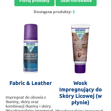
Filtruj produkty
Usuń filtrowanie
Dostępne produkty:
5
Fabric & Leather
Wosk
Impregnujący do
Skóry Licowej (w
Impregnat do obuwia z
płynie)
tkaniny, skóry oraz
kombinacji tkaniny i skóry.
Wysokowydajny impregnat
Wysokowydajny impregnat