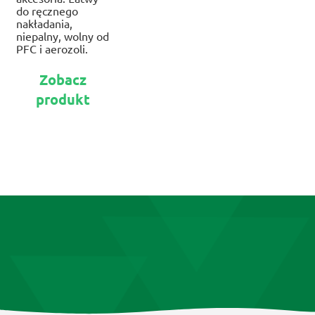
do ręcznego
nakładania,
niepalny, wolny od
PFC i aerozoli.
Ten
Zobacz
produkt
produkt
ma
wiele
wariantów.
Opcje
można
wybrać
na
stronie
produktu