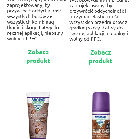
zaprojektowany, by
zaprojektowany, by
przywrócić oddychalność
przywrócić oddychalność i
wszystkich butów ze
utrzymać elastyczność
wszystkich kombinacji
wszystkich przedmiotów z
tkanin i skóry. Łatwy do
gładkiej skóry. Łatwy do
ręcznej aplikacji, niepalny i
ręcznej aplikacji, niepalny i
wolny od PFC.
wolny od PFC.
Ten
Te
Zobacz
Zobacz
produkt
pr
produkt
produkt
ma
ma
wiele
wie
wariantów.
war
Opcje
Op
można
mo
wybrać
wy
na
na
stronie
str
produktu
pr