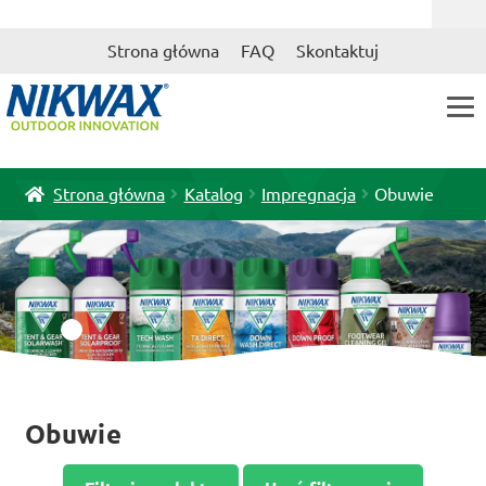
Przejdź
Przejdź
Strona główna
FAQ
Skontaktuj
do
do
nawigacji
treści
Strona główna
Katalog
Impregnacja
Obuwie
Obuwie