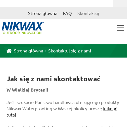
Przejdź
Przejdź
Strona główna
FAQ
Skontaktuj
do
do
nawigacji
treści
Strona główna
Skontaktuj się z nami
Jak się z nami skontaktować
W Wielkiej Brytanii
Jeśli szukacie Państwo handlowca oferującego produkty
Nikwax Waterproofing w Waszej okolicy proszę
kliknąć
tutaj