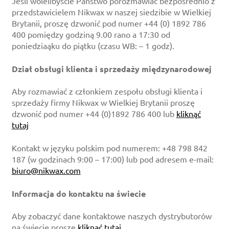
Jeśli wolelibyście Państwo porozmawiać bezpośrednio z
przedstawicielem Nikwax w naszej siedzibie w Wielkiej
Brytanii, proszę dzwonić pod numer +44 (0) 1892 786
400 pomiędzy godziną 9.00 rano a 17:30 od
poniedziaąku do piątku (czasu WB: – 1 godz).
Dział obsługi klienta i sprzedaży międzynarodowej
Aby rozmawiać z członkiem zespołu obsługi klienta i
sprzedaży firmy Nikwax w Wielkiej Brytanii proszę
dzwonić pod numer +44 (0)1892 786 400 lub
kliknąć
tutaj
Kontakt w języku polskim pod numerem: +48 798 842
187 (w godzinach 9:00 – 17:00) lub pod adresem e-mail:
biuro@nikwax.com
Informacja do kontaktu na świecie
Aby zobaczyć dane kontaktowe naszych dystrybutorów
na świecie proszę
kliknąć tutaj