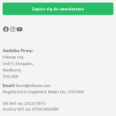
Zapisz się do newslettera
Facebook
Instagram
YouTube
Siedziba Firmy:
Nikwax Ltd,
Unit F, Durgates,
Wadhurst,
TN5 6DF
Email:
biuro@nikwax.com
Registered in England & Wales No. 3101664
UK VAT no: 235315975
Austria VAT no: ATU63692089