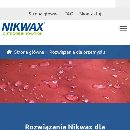
Przejdź
Przejdź
Strona główna
FAQ
Skontaktuj
do
do
nawigacji
treści
Strona główna
Rozwiązania dla przemysłu
Rozwiązania Nikwax dla