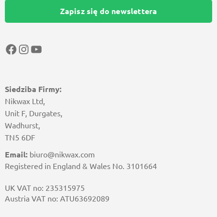
Zapisz się do newslettera
Facebook
Instagram
YouTube
Siedziba Firmy:
Nikwax Ltd,
Unit F, Durgates,
Wadhurst,
TN5 6DF
Email:
biuro@nikwax.com
Registered in England & Wales No. 3101664
UK VAT no: 235315975
Austria VAT no: ATU63692089