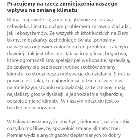
Pracujemy na rzecz zmniejszenia naszego
wpływu na zmianę klimatu
Klimat naprawdę się zmienia, głównie za sprawą
człowieka, i jest to dużym problemem zarówno dla ludzi,
jak i ekosystemów. Ze wszystkich istot ludzkich na Ziemi
to my, mieszkańcy zachodniego świata, ponosimy
największą odpowiedzialność za ten problem – tak było
dawniej i tak jest obecnie. Jak na ironię losu, bogactwa,
które zgromadziliśmy spalając paliwa kopalne, sprawiają,
że czujemy się bezpieczni wobec skutków zmiany
klimatu, co studzi naszą motywację do działania. Smutna
prawda jest taka, że najbiedniejsi ludzie na świecie w
najmniejszym stopniu odpowiadają za te zmiany, mają
najsłabszy głos w dyskusji, a jednocześnie najbardziej
odczują zmianę klimatu. W naszym odczuciu jest to
bardzo nie w porządku.
W Nikwax uważamy, że aby być „zielonym“, należy robić
co tylko możliwe, by spowolnić zmiany klimatyczne.
Pomiar wydzielanych gazów cieplarnianych to dobry