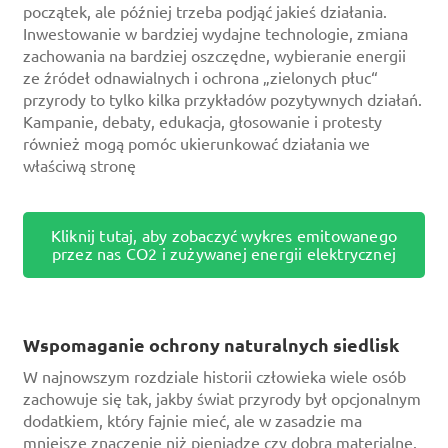
początek, ale później trzeba podjąć jakieś działania.
Inwestowanie w bardziej wydajne technologie, zmiana
zachowania na bardziej oszczędne, wybieranie energii
ze źródeł odnawialnych i ochrona „zielonych płuc“
przyrody to tylko kilka przykładów pozytywnych działań.
Kampanie, debaty, edukacja, głosowanie i protesty
również mogą pomóc ukierunkować działania we
właściwą stronę
Kliknij tutaj, aby zobaczyć wykres emitowanego
przez nas CO2 i zużywanej energii elektrycznej
Wspomaganie ochrony naturalnych siedlisk
W najnowszym rozdziale historii człowieka wiele osób
zachowuje się tak, jakby świat przyrody był opcjonalnym
dodatkiem, który fajnie mieć, ale w zasadzie ma
mniejsze znaczenie niż pieniądze czy dobra materialne.