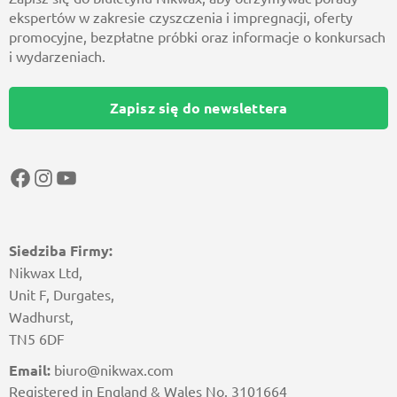
ekspertów w zakresie czyszczenia i impregnacji, oferty
promocyjne, bezpłatne próbki oraz informacje o konkursach
i wydarzeniach.
Zapisz się do newslettera
Facebook
Instagram
YouTube
Siedziba Firmy:
Nikwax Ltd,
Unit F, Durgates,
Wadhurst,
TN5 6DF
Email:
biuro@nikwax.com
Registered in England & Wales No. 3101664