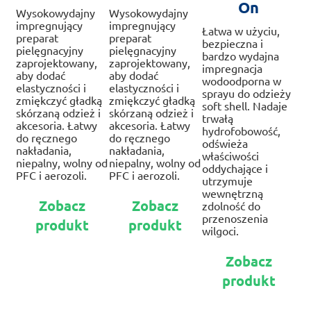
On
Wysokowydajny
Wysokowydajny
impregnujący
impregnujący
Łatwa w użyciu,
preparat
preparat
bezpieczna i
pielęgnacyjny
pielęgnacyjny
bardzo wydajna
zaprojektowany,
zaprojektowany,
impregnacja
aby dodać
aby dodać
wodoodporna w
elastyczności i
elastyczności i
sprayu do odzieży
zmiękczyć gładką
zmiękczyć gładką
soft shell. Nadaje
skórzaną odzież i
skórzaną odzież i
trwałą
akcesoria. Łatwy
akcesoria. Łatwy
hydrofobowość,
do ręcznego
do ręcznego
odświeża
nakładania,
nakładania,
właściwości
niepalny, wolny od
niepalny, wolny od
oddychające i
PFC i aerozoli.
PFC i aerozoli.
utrzymuje
wewnętrzną
Ten
Ten
Zobacz
Zobacz
zdolność do
produkt
produkt
przenoszenia
produkt
produkt
ma
ma
wilgoci.
wiele
wiele
Te
wariantów.
wariantów.
Zobacz
pr
Opcje
Opcje
produkt
ma
można
można
wie
wybrać
wybrać