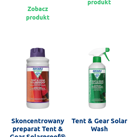
produkt
ma
Ten
Zobacz
wie
produkt
war
produkt
ma
Op
wiele
mo
wariantów.
wy
Opcje
na
można
str
wybrać
pr
na
stronie
produktu
Skoncentrowany
Tent & Gear Solar
preparat Tent &
Wash
Gear Solarproof®