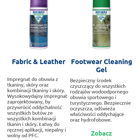
produktu
str
pr
Fabric & Leather
Footwear Cleaning
Gel
Impregnat do obuwia z
Bezpieczny środek
tkaniny, skóry oraz
czyszczący do wszystkich
kombinacji tkaniny i skóry.
rodzajów wodoodpornego
Wysokowydajny impregnat
obuwia sportowego i
zaprojektowany, by
turystycznego. Bezpiecznie
przywrócić oddychalność
oczyszcza, odświeża
wszystkich butów ze
właściwości oddychające
wszystkich kombinacji
oraz hydrofobowe.
tkanin i skóry. Łatwy do
Te
ręcznej aplikacji, niepalny i
Zobacz
pr
wolny od PFC.