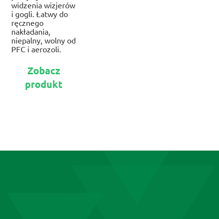
widzenia wizjerów
i gogli. Łatwy do
ręcznego
nakładania,
niepalny, wolny od
PFC i aerozoli.
Ten
Zobacz
produkt
produkt
ma
wiele
wariantów.
Opcje
można
wybrać
na
stronie
produktu