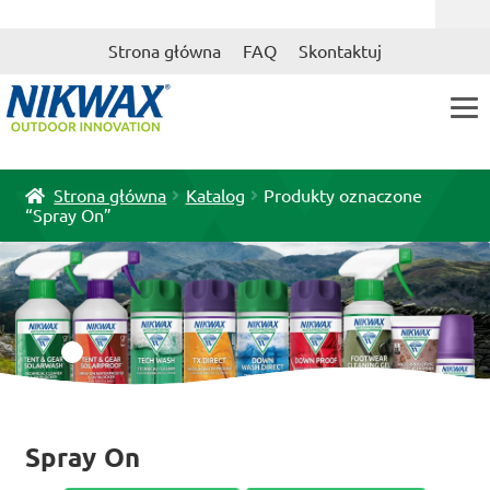
Przejdź
Przejdź
Strona główna
FAQ
Skontaktuj
do
do
nawigacji
treści
Strona główna
Katalog
Produkty oznaczone
“Spray On”
Spray On