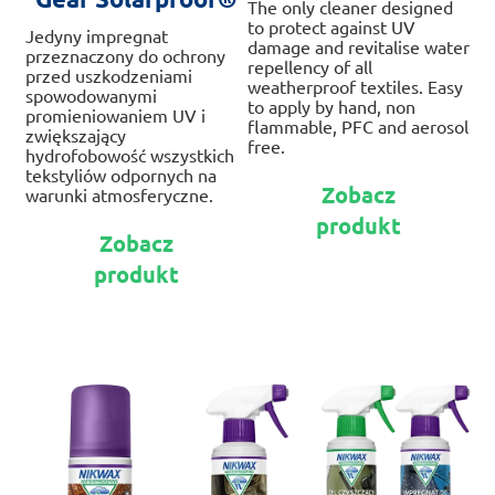
The only cleaner designed
to protect against UV
Jedyny impregnat
damage and revitalise water
przeznaczony do ochrony
repellency of all
przed uszkodzeniami
weatherproof textiles. Easy
spowodowanymi
to apply by hand, non
promieniowaniem UV i
flammable, PFC and aerosol
zwiększający
free.
hydrofobowość wszystkich
tekstyliów odpornych na
Te
Zobacz
warunki atmosferyczne.
pr
produkt
Ten
ma
Zobacz
produkt
wie
produkt
ma
war
wiele
Op
wariantów.
mo
Opcje
wy
można
na
wybrać
str
na
pr
stronie
produktu