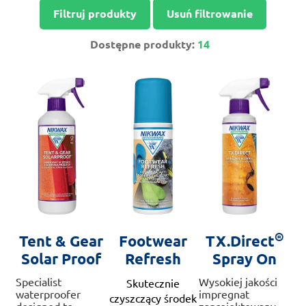
Filtruj produkty
Usuń filtrowanie
Dostępne produkty:
14
®
Tent & Gear
Footwear
TX.Direct
Solar Proof
Refresh
Spray On
Specialist
Wysokiej jakości
Skutecznie
waterproofer
impregnat
czyszczący środek