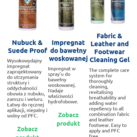
Fabric &
Nubuck &
Impregnat
Leather and
Suede Proof
do bawełny
Footwear
woskowanej
Cleaning Gel
Wysokowydajny
impregnat
Impregnat w
The complete care
zaprojektowany
spray’u do
system for
do utrzymania
bawełny
thoroughly
struktury i
woskowanej.
cleaning,
oddychalności
Nadaje
revitalising
obuwia z nubuku,
właściwości
breathability and
zamszu i weluru.
hydrofobowe.
adding water
Łatwy do ręcznej
repellency to all
Ten
aplikacji, niepalny i
combination fabric
Zobacz
wolny od PFC.
produkt
and leather
produkt
ma
Ten
footwear. Easy to
Zobacz
wiele
apply and PFC
produkt
free.