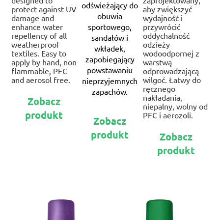
designed to
zaprojektowany,
odświeżający do
protect against UV
aby zwiększyć
obuwia
damage and
wydajność i
enhance water
sportowego,
przywrócić
repellency of all
oddychalność
sandałów i
weatherproof
odzieży
wkładek,
textiles. Easy to
wodoodpornej z
zapobiegający
apply by hand, non
warstwą
powstawaniu
flammable, PFC
odprowadzającą
and aerosol free.
wilgoć. Łatwy do
nieprzyjemnych
ręcznego
zapachów.
Ten
nakładania,
Zobacz
produkt
niepalny, wolny od
Ten
produkt
ma
PFC i aerozoli.
Zobacz
produkt
wiele
Te
produkt
ma
Zobacz
wariantów.
pr
wiele
Opcje
produkt
ma
wariantów.
można
wie
Opcje
wybrać
war
można
na
Op
wybrać
stronie
mo
na
produktu
wy
stronie
na