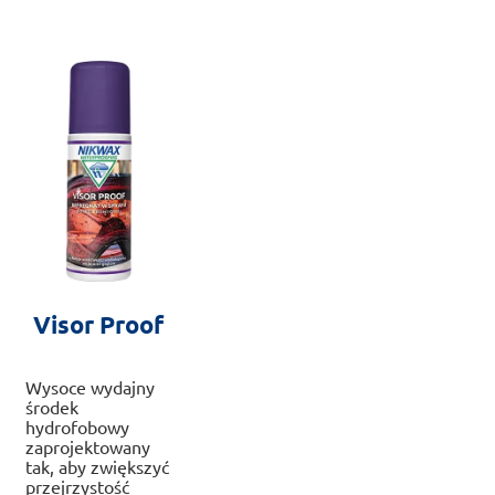
war
na
na
Op
stronie
stronie
mo
produktu
produktu
wy
na
str
pr
Visor Proof
Wysoce wydajny
środek
hydrofobowy
zaprojektowany
tak, aby zwiększyć
przejrzystość