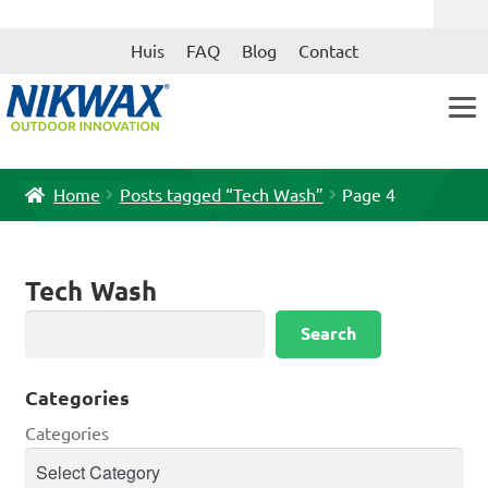
Skip
Skip
Huis
FAQ
Blog
Contact
to
to
navigation
content
Home
Posts tagged “Tech Wash”
Page 4
Tech Wash
Search
Search
Categories
Categories