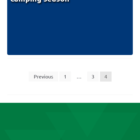
Posts
Previous
1
…
3
4
pagination