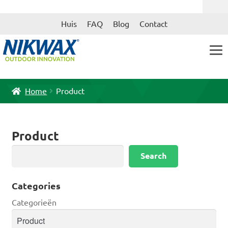
Ga
Ga
Huis
FAQ
Blog
Contact
door
naar
naar
de
navigatie
inhoud
Home
Product
Product
Zoeken
Search
Categories
Categorieën