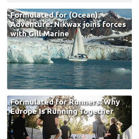
Formulated for (Ocean)
Adventure: Nikwax joins forces
with Gill Marine
Formulated for Runners: Why
Europe Is Running Together