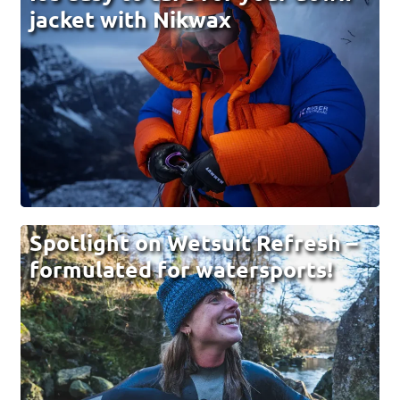
jacket with Nikwax
Spotlight on Wetsuit Refresh –
formulated for watersports!