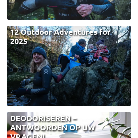
12 Outdoor Adventures for
2025
DEODORISEREN –
ANTWOORDEN OP UW
VRAGEN!