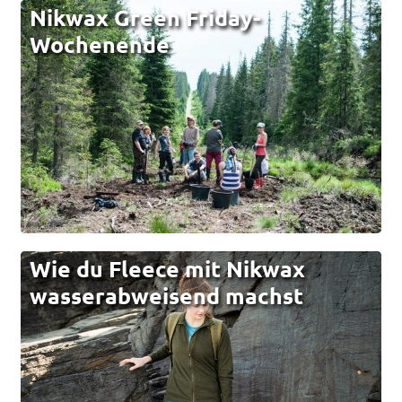
Nikwax Green Friday-
Wochenende
Wie du Fleece mit Nikwax
wasserabweisend machst