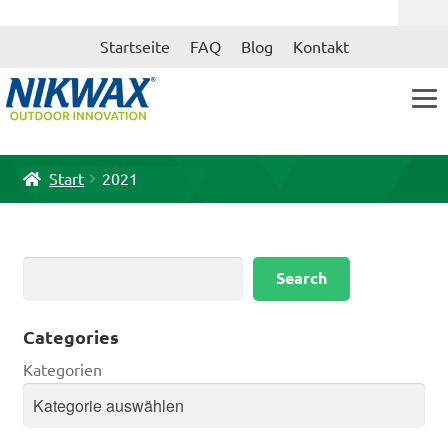
Zur
Zum
Startseite
FAQ
Blog
Kontakt
Navigation
Inhalt
springen
springen
Start
2021
Suchen
Search
Categories
Kategorien