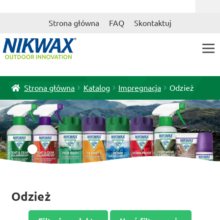
Przejdź
Przejdź
Strona główna
FAQ
Skontaktuj
do
do
nawigacji
treści
Strona główna
Katalog
Impregnacja
Odzież
Odzież