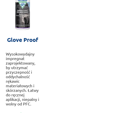
Glove Proof
Wysokowydajny
impregnat
zaprojektowany,
by utrzymać
przyczepność i
oddychalność
rękawic
materiałowych i
skórzanych. Łatwy
do ręcznej
aplikacji, niepalny i
wolny od PFC.
Ten