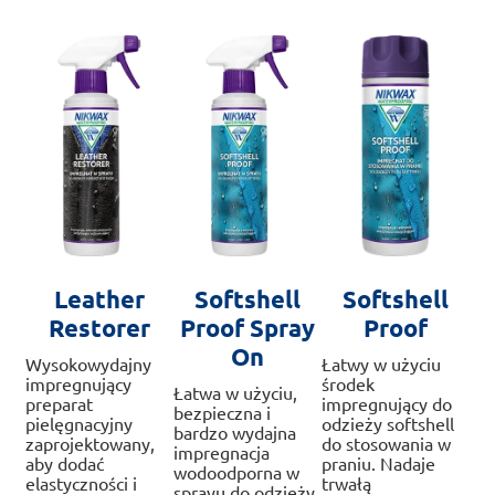
wybrać
można
na
wybrać
stronie
na
produktu
stronie
produktu
Leather
Softshell
Softshell
Restorer
Proof Spray
Proof
On
Wysokowydajny
Łatwy w użyciu
impregnujący
środek
Łatwa w użyciu,
preparat
impregnujący do
bezpieczna i
pielęgnacyjny
odzieży softshell
bardzo wydajna
zaprojektowany,
do stosowania w
impregnacja
aby dodać
praniu. Nadaje
wodoodporna w
elastyczności i
trwałą
sprayu do odzieży