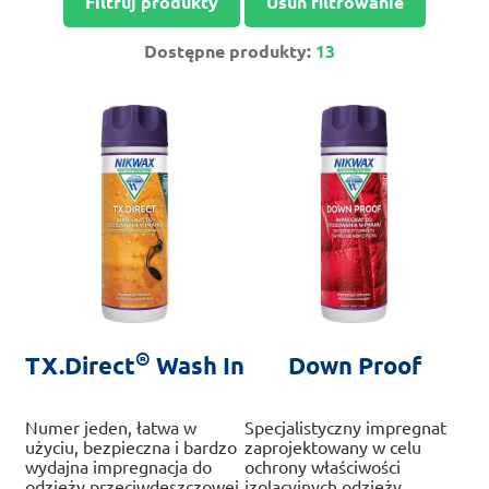
Filtruj produkty
Usuń filtrowanie
Dostępne produkty:
13
®
TX.Direct
Wash In
Down Proof
Numer jeden, łatwa w
Specjalistyczny impregnat
użyciu, bezpieczna i bardzo
zaprojektowany w celu
wydajna impregnacja do
ochrony właściwości
odzieży przeciwdeszczowej.
izolacyjnych odzieży