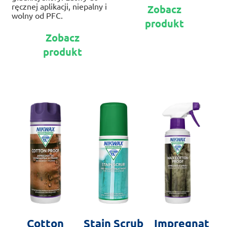
Te
ręcznej aplikacji, niepalny i
Zobacz
pr
wolny od PFC.
produkt
ma
Ten
wie
Zobacz
produkt
war
produkt
ma
Op
wiele
mo
wariantów.
wy
Opcje
na
można
str
wybrać
pr
na
stronie
produktu
Cotton
Stain Scrub
Impregnat