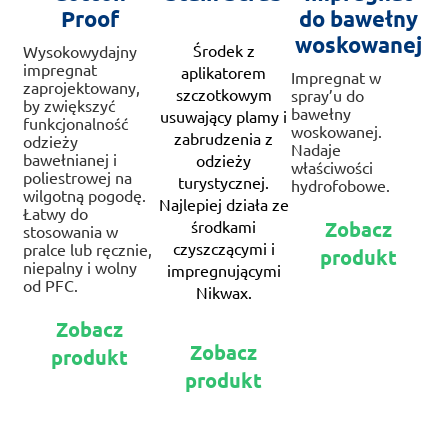
Proof
do bawełny
woskowanej
Środek z
Wysokowydajny
impregnat
aplikatorem
Impregnat w
zaprojektowany,
szczotkowym
spray’u do
by zwiększyć
bawełny
usuwający plamy i
funkcjonalność
woskowanej.
zabrudzenia z
odzieży
Nadaje
bawełnianej i
odzieży
właściwości
poliestrowej na
turystycznej.
hydrofobowe.
wilgotną pogodę.
Najlepiej działa ze
Te
Łatwy do
środkami
Zobacz
stosowania w
pr
czyszczącymi i
pralce lub ręcznie,
produkt
ma
niepalny i wolny
impregnującymi
wie
od PFC.
Nikwax.
war
Ten
Op
Zobacz
produkt
Ten
mo
Zobacz
produkt
ma
produkt
wy
produkt
wiele
ma
na
wariantów.
wiele
str
Opcje
wariantów.
pr
można
Opcje