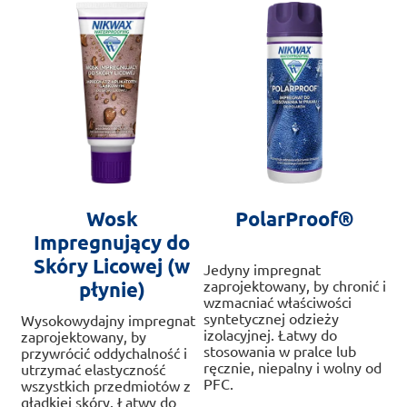
na
wy
stronie
na
produktu
str
pr
Wosk
PolarProof®
Impregnujący do
Skóry Licowej (w
Jedyny impregnat
płynie)
zaprojektowany, by chronić i
wzmacniać właściwości
syntetycznej odzieży
Wysokowydajny impregnat
izolacyjnej. Łatwy do
zaprojektowany, by
stosowania w pralce lub
przywrócić oddychalność i
ręcznie, niepalny i wolny od
utrzymać elastyczność
PFC.
wszystkich przedmiotów z
gładkiej skóry. Łatwy do