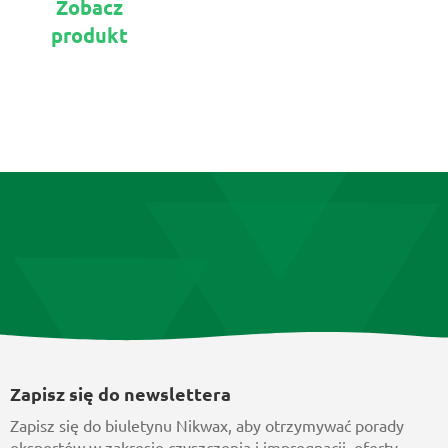
Zobacz
produkt
produkt
ma
wiele
wariantów.
Opcje
można
wybrać
na
stronie
produktu
Zapisz się do newslettera
Zapisz się do biuletynu Nikwax, aby otrzymywać porady