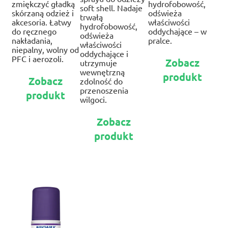
zmiękczyć gładką
hydrofobowość,
soft shell. Nadaje
skórzaną odzież i
odświeża
trwałą
akcesoria. Łatwy
właściwości
hydrofobowość,
do ręcznego
oddychające – w
odświeża
nakładania,
pralce.
właściwości
niepalny, wolny od
oddychające i
Te
PFC i aerozoli.
Zobacz
utrzymuje
pr
wewnętrzną
Ten
produkt
ma
Zobacz
zdolność do
produkt
wie
przenoszenia
produkt
ma
war
wilgoci.
wiele
Op
Ten
wariantów.
Zobacz
mo
produkt
Opcje
wy
produkt
ma
można
na
wiele
wybrać
str
wariantów.
na
pr
Opcje
stronie
można
produktu
wybrać
na
stronie
produktu