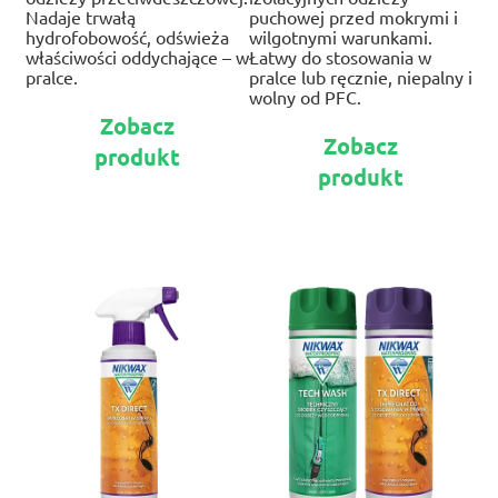
Nadaje trwałą
puchowej przed mokrymi i
hydrofobowość, odświeża
wilgotnymi warunkami.
właściwości oddychające – w
Łatwy do stosowania w
pralce.
pralce lub ręcznie, niepalny i
wolny od PFC.
Ten
Zobacz
Te
produkt
Zobacz
pr
produkt
ma
produkt
ma
wiele
wie
wariantów.
war
Opcje
Op
można
mo
wybrać
wy
na
na
stronie
str
produktu
pr