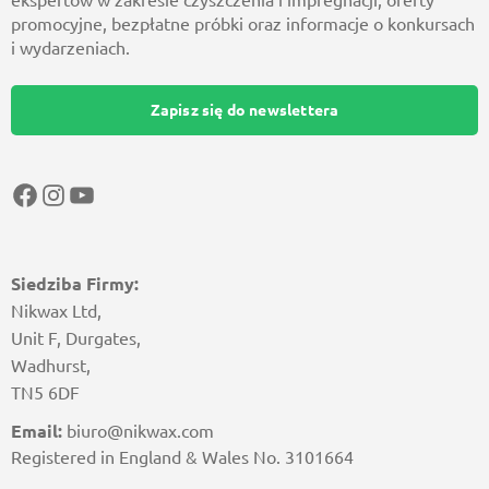
ekspertów w zakresie czyszczenia i impregnacji, oferty
promocyjne, bezpłatne próbki oraz informacje o konkursach
i wydarzeniach.
Zapisz się do newslettera
Facebook
Instagram
YouTube
Siedziba Firmy:
Nikwax Ltd,
Unit F, Durgates,
Wadhurst,
TN5 6DF
Email:
biuro@nikwax.com
Registered in England & Wales No. 3101664