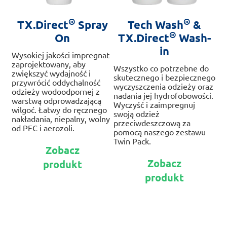
®
®
TX.Direct
Spray
Tech Wash
&
®
On
TX.Direct
Wash-
in
Wysokiej jakości impregnat
zaprojektowany, aby
Wszystko co potrzebne do
zwiększyć wydajność i
skutecznego i bezpiecznego
przywrócić oddychalność
wyczyszczenia odzieży oraz
odzieży wodoodpornej z
nadania jej hydrofobowości.
warstwą odprowadzającą
Wyczyść i zaimpregnuj
wilgoć. Łatwy do ręcznego
swoją odzież
nakładania, niepalny, wolny
przeciwdeszczową za
od PFC i aerozoli.
pomocą naszego zestawu
Twin Pack.
Ten
Zobacz
produkt
Te
Zobacz
produkt
ma
pr
wiele
produkt
ma
wariantów.
wie
Opcje
war
można
Op
wybrać
mo