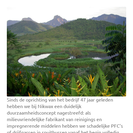
Sinds de oprichting van het bedrijf 47 jaar geleden
hebben we bij Nikwax een duidelijk
duurzaamheidsconcept nagestreefd: als
milieuvriendelijke fabrikant van reinigings en
impregnerende middelen hebben we schadelijke PFC’s
of drijfgassen in spuitbussen vanaf het begin volledig