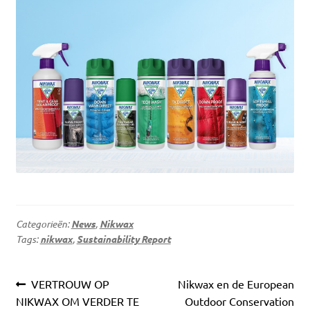
Categorieën:
News
,
Nikwax
Tags:
nikwax
,
Sustainability Report
Bericht
Vorig
Volgend
VERTROUW OP
Nikwax en de European
navigatie
bericht:
bericht:
NIKWAX OM VERDER TE
Outdoor Conservation