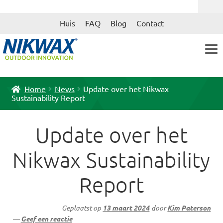
Ga
Ga
Huis
FAQ
Blog
Contact
door
naar
naar
de
navigatie
inhoud
Home
News
Update over het Nikwax
Sustainability Report
Update over het
Nikwax Sustainability
Report
Geplaatst op
13 maart 2024
door
Kim Paterson
—
Geef een reactie