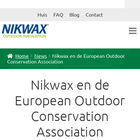
Ga
Ga
Huis
FAQ
Blog
Contact
door
naar
naar
de
navigatie
inhoud
Home
News
Nikwax en de European Outdoor
Conservation Association
Nikwax en de
European Outdoor
Conservation
Association