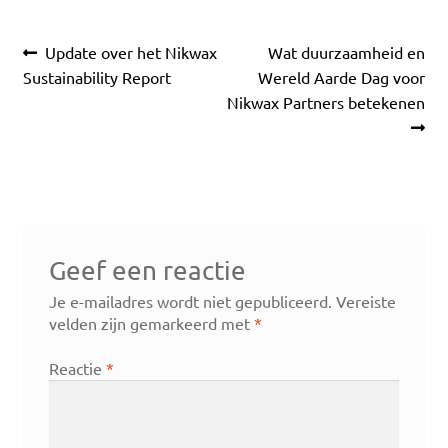
Bericht
Vorig
Volgend
Update over het Nikwax
Wat duurzaamheid en
navigatie
bericht:
bericht:
Sustainability Report
Wereld Aarde Dag voor
Nikwax Partners betekenen
Geef een reactie
Je e-mailadres wordt niet gepubliceerd.
Vereiste
velden zijn gemarkeerd met
*
Reactie
*