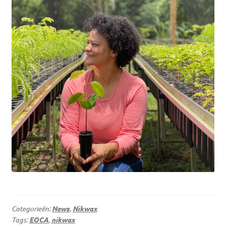
Categorieën:
News
,
Nikwax
Tags:
EOCA
,
nikwax