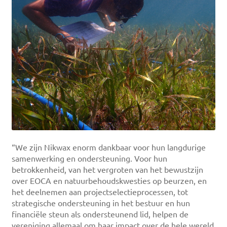
“We zijn Nikwax enorm dankbaar voor hun langdurige
samenwerking en ondersteuning. Voor hun
betrokkenheid, van het vergroten van het bewustzijn
over EOCA en natuurbehoudskwesties op beurzen, en
het deelnemen aan projectselectieprocessen, tot
strategische ondersteuning in het bestuur en hun
financiële steun als ondersteunend lid, helpen de
vereniging allemaal om haar impact over de hele wereld