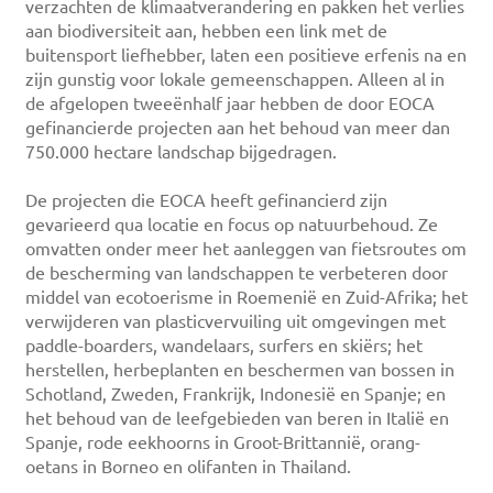
verzachten de klimaatverandering en pakken het verlies
aan biodiversiteit aan, hebben een link met de
buitensport liefhebber, laten een positieve erfenis na en
zijn gunstig voor lokale gemeenschappen. Alleen al in
de afgelopen tweeënhalf jaar hebben de door EOCA
gefinancierde projecten aan het behoud van meer dan
750.000 hectare landschap bijgedragen.
De projecten die EOCA heeft gefinancierd zijn
gevarieerd qua locatie en focus op natuurbehoud. Ze
omvatten onder meer het aanleggen van fietsroutes om
de bescherming van landschappen te verbeteren door
middel van ecotoerisme in Roemenië en Zuid-Afrika; het
verwijderen van plasticvervuiling uit omgevingen met
paddle-boarders, wandelaars, surfers en skiërs; het
herstellen, herbeplanten en beschermen van bossen in
Schotland, Zweden, Frankrijk, Indonesië en Spanje; en
het behoud van de leefgebieden van beren in Italië en
Spanje, rode eekhoorns in Groot-Brittannië, orang-
oetans in Borneo en olifanten in Thailand.