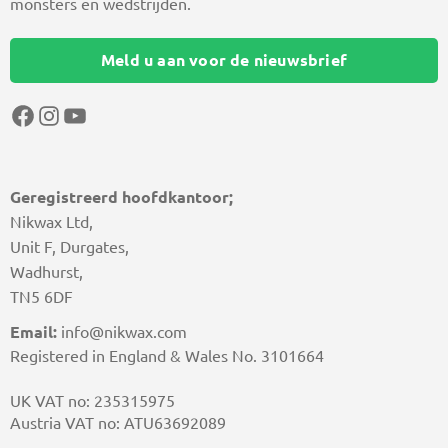
monsters en wedstrijden.
Meld u aan voor de nieuwsbrief
Facebook
Instagram
YouTube
Geregistreerd hoofdkantoor;
Nikwax Ltd,
Unit F, Durgates,
Wadhurst,
TN5 6DF
Email:
info@nikwax.com
Registered in England & Wales No. 3101664
UK VAT no: 235315975
Austria VAT no: ATU63692089